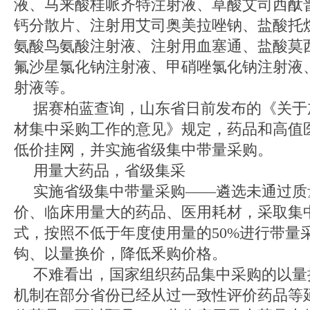
液、马来酸桂哌齐特注射液、草酸艾司西酞
钙分散片、注射用艾司奥美拉唑钠、盐酸托
氨酸鸟氨酸注射液、注射用血塞通、盐酸莫
氟沙星氯化钠注射液、甲硝唑氯化钠注射液
射液等。
据赛柏蓝查询，山东省日前发布的《关于
材集中采购工作的意见》规定，药品和高值
低价挂网，并实施省级集中带量采购。
用量大药品，省级集采
实施省级集中带量采购——遴选未通过质
价、临床用量大的药品、医用耗材，采取集
式，按照不低于年度使用量的50%进行带量
钩、以量换价，降低釆购价格。
不难看出，国家组织药品集中采购的以量
机制在部分省份已经从过一致性评价药品等